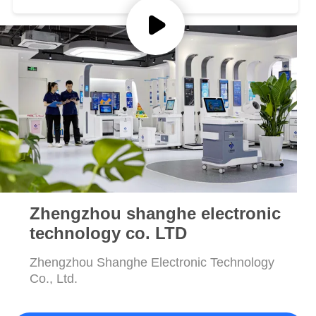
PREVENTIVO
Scala
VR
MAPPA
DEL
SITO
PRIVACY
POLICY
Zhengzhou shanghe electronic
technology co. LTD
Zhengzhou Shanghe Electronic Technology
Co., Ltd.