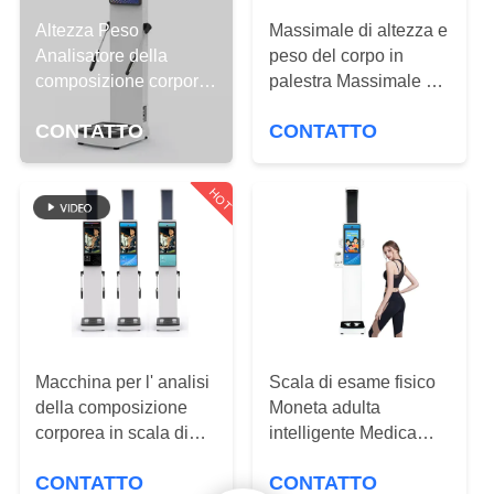
NOI
Altezza Peso
Massimale di altezza e
Analisatore della
peso del corpo in
VISITA
composizione corporea
palestra Massimale di
Bilancio proteico per
ALLA
grasso
CONTATTO
CONTATTO
Spa
FABBRICA
HOT
CONTROLLO
DELLA
QUALITÀ
CONTATTACI
Macchina per l' analisi
Scala di esame fisico
della composizione
Moneta adulta
CHIEDI
corporea in scala di
intelligente Medica
altezza e peso ad
Pressione sanguigna
UN
CONTATTO
CONTATTO
ultrasuoni
Altezza Peso e grasso