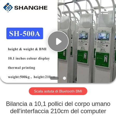
-
2026
Zhengzhou
shanghe
electronic
technology
co.
LTD.
CASA.
All
Rights
Reserved.
PRODOTTI
VIDEO
SPETTACOLO
VR
Scala astuta di Bluetooth BMI
SU
Bilancia a 10,1 pollici del corpo umano
DI
dell'interfaccia 210cm del computer