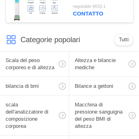
massa corporea 200cm
negotiable MOQ:1
CONTATTO
Categorie popolari
Tutti
Scala del peso
Altezza e bilancie
corporeo e di altezza
mediche
bilancia di bmi
Bilance a gettoni
scala
Macchina di
dell'analizzatore di
pressione sanguigna
composizione
del peso BMI di
corporea
altezza