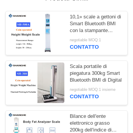
PREVENTIVO
10,1» scale a gettoni di
VR
Smart Bluetooth BMI
con la stampante
termica
MAPPA
negotiable MOQ:1
CONTATTO
DEL
SITO
Scala portatile di
piegatura 300kg Smart
PRIVACY
Bluetooth BMI di Digital
POLICY
negotiable MOQ:1 insieme
CONTATTO
Bilance dell'ente
elettronico grasso
200kg dell'indice di