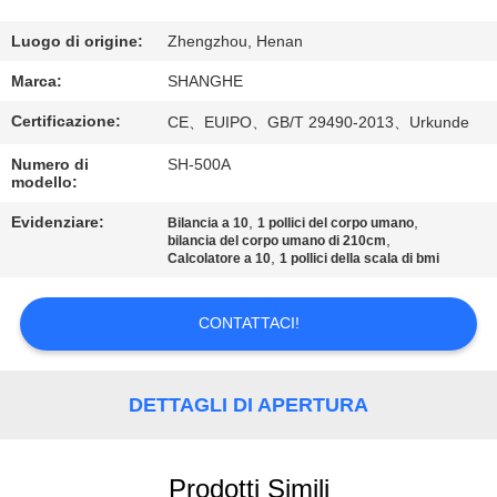
NOI
Luogo di origine:
Zhengzhou, Henan
VISITA
Marca:
SHANGHE
ALLA
Certificazione:
CE、EUIPO、GB/T 29490-2013、Urkunde
FABBRICA
Numero di
SH-500A
modello:
CONTROLLO
Evidenziare:
,
,
Bilancia a 10
1 pollici del corpo umano
,
bilancia del corpo umano di 210cm
DELLA
,
Calcolatore a 10
1 pollici della scala di bmi
QUALITÀ
CONTATTACI!
CONTATTACI
DETTAGLI DI APERTURA
CHIEDI
UN
Prodotti Simili