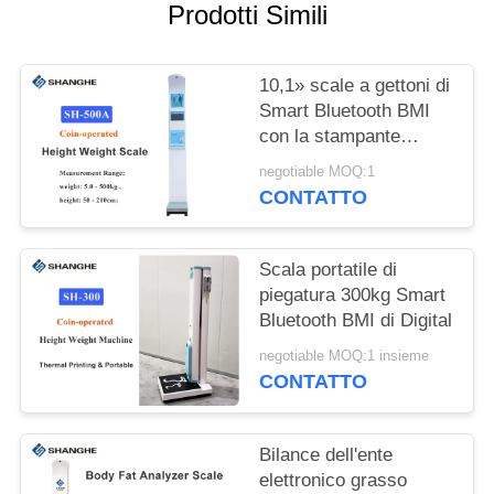
PREVENTIVO
Prodotti Simili
VR
10,1» scale a gettoni di
Smart Bluetooth BMI
con la stampante
MAPPA
termica
negotiable MOQ:1
DEL
CONTATTO
SITO
Scala portatile di
PRIVACY
piegatura 300kg Smart
POLICY
Bluetooth BMI di Digital
negotiable MOQ:1 insieme
CONTATTO
Bilance dell'ente
elettronico grasso