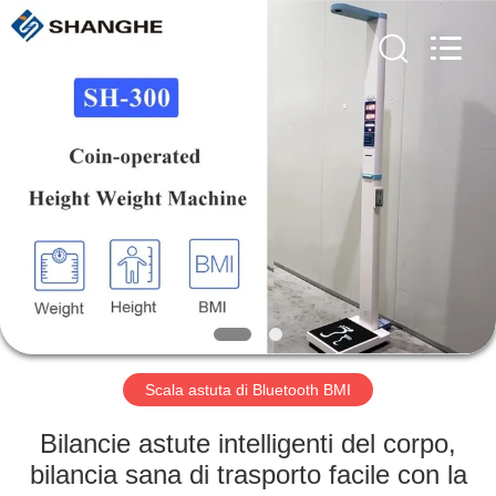
-
2026
Zhengzhou
shanghe
electronic
technology
co.
LTD.
CASA.
All
Rights
Reserved.
PRODOTTI
VIDEO
SPETTACOLO
VR
Scala astuta di Bluetooth BMI
SU
Bilancie astute intelligenti del corpo,
DI
bilancia sana di trasporto facile con la