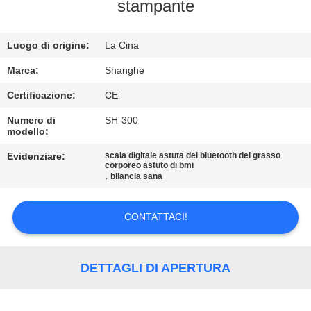
NOI
stampante
VISITA
Luogo di origine:
La Cina
ALLA
Marca:
Shanghe
FABBRICA
Certificazione:
CE
Numero di
SH-300
modello:
CONTROLLO
DELLA
Evidenziare:
scala digitale astuta del bluetooth del grasso
corporeo astuto di bmi
,
bilancia sana
QUALITÀ
CONTATTACI!
CONTATTACI
CHIEDI
DETTAGLI DI APERTURA
UN